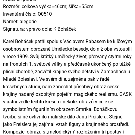
Rozměr: celková výška=46cm; šířka=55cm
Inventární číslo: O0510
Námět: alegorie
Signatura: vpravo dole: K Boháček
Karel Boháček patřil spolu s Václavem Rabasem ke klíčovým
osobnostem obrozené Umělecké besedy, do níž oba vstoupili
v roce 1909. Svůj krátký umělecký život, přervaný čtyřmi roky
na frontách 1. světové války a předčasně ukončený po těžké
plicní chorobě, zasvětil krajině svého dětství v Zamachách u
Mladé Boleslavi. Ve svém díle, zejména pak v řadě
kresebných studií, nám zanechal působivý obraz české
krajiny nadaný osobitým pojetím magického realismu. GASK
vlastní vedle těchto kreseb i několik obrazů v čele se
symbolistním figurálním obrazem Smrtka. Boháčkovu
tvorbu silně ovlivnilo malířské dílo Jana Preislera. Stejně
jako Preislera jej zajímal vztah figury a krajinného prostředí.
Kompozici obrazu s „melodickým“ rozložením tří postav i