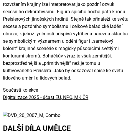
rozvržením krajiny lze interpretovat jako pozdní ozvuk
secesního dekorativismu. Figura spícího hocha patří k rodu
Preislerových jinošských hrdinů. Stejně tak přináleží ke světu
secese a pozdního symbolismu i celkové baladické ladění
obrazu, k jehož lyričnosti přispívá vytříbená barevná skladba
se symbolickým významem u odění figur i „sametový
kolorit“ krajinné scenérie s magicky působícími světlými
konturami stromů. Boháčkův výraz je však zemitější,
bezprostřednější a „primitivnější“ než je tomu u
kultivovaného Preislera. Jako by odkazoval spíše ke světu
lidového umění a lidových balad.
Součástí kolekce
Digitalizace 2025 - účast EU, NPO, MK ČR
DALŠÍ DÍLA UMĚLCE