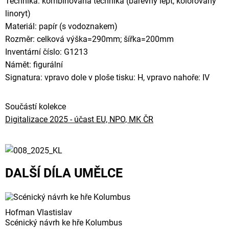
Technika: kombinovaná technika (barevný lept, kolorovaný
linoryt)
Materiál: papír (s vodoznakem)
Rozměr: celková výška=290mm; šířka=200mm
Inventární číslo: G1213
Námět: figurální
Signatura: vpravo dole v ploše tisku: H, vpravo nahoře: IV
Součástí kolekce
Digitalizace 2025 - účast EU, NPO, MK ČR
DALŠÍ DÍLA UMĚLCE
Hofman Vlastislav
Scénický návrh ke hře Kolumbus