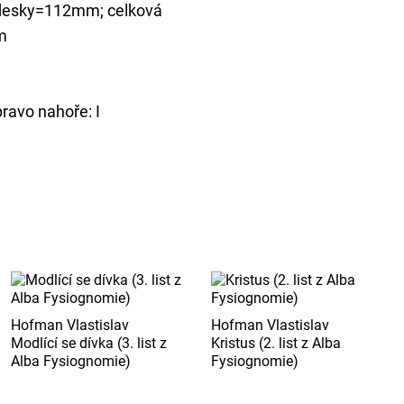
 desky=112mm; celková
m
pravo nahoře: I
Hofman Vlastislav
Hofman Vlastislav
Modlící se dívka (3. list z
Kristus (2. list z Alba
Alba Fysiognomie)
Fysiognomie)