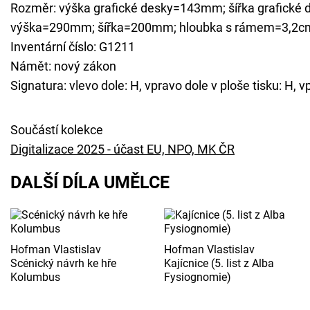
Rozměr: výška grafické desky=143mm; šířka grafické
výška=290mm; šířka=200mm; hloubka s rámem=3,2c
Inventární číslo: G1211
Námět: nový zákon
Signatura: vlevo dole: H, vpravo dole v ploše tisku: H, v
Součástí kolekce
Digitalizace 2025 - účast EU, NPO, MK ČR
DALŠÍ DÍLA UMĚLCE
Hofman Vlastislav
Hofman Vlastislav
Scénický návrh ke hře
Kajícnice (5. list z Alba
Kolumbus
Fysiognomie)