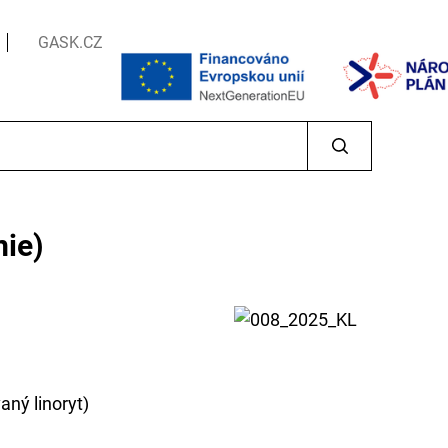
GASK.CZ
mie)
aný linoryt)