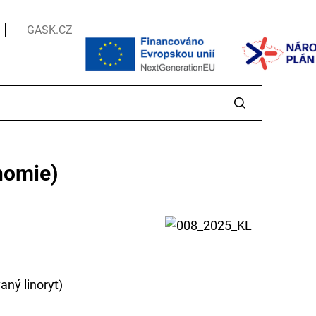
GASK.CZ
gnomie)
aný linoryt)