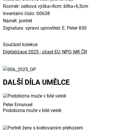
Rozměr: celková výška=8cm; šířka=6,5cm
Inventární číslo: O0638
Námět: portrét
Signatura: vpravo uprostřed: E. Peter 830
Součástí kolekce
Digitalizace 2025 - účast EU, NPO, MK ČR
DALŠÍ DÍLA UMĚLCE
Peter Emanuel
Podobizna muže v bílé vestě