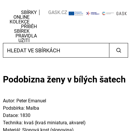
SBÍRKY
GASK.CZ
ONLINE
KOLEKCE
PŘÍBĚH
SBÍREK
PRAVIDLA
UŽITÍ
Podobizna ženy v bílých šatech
Autor: Peter Emanuel
Podsbírka: Malba
Datace: 1830
Technika: kvaš (kvaš miniatura, akvarel)
Materiál: Slonová kost (slonovina)