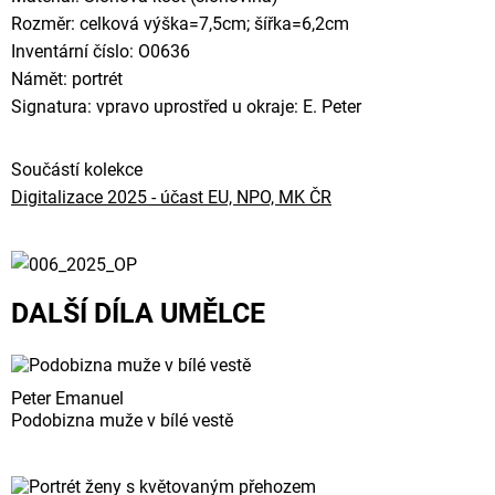
Rozměr: celková výška=7,5cm; šířka=6,2cm
Inventární číslo: O0636
Námět: portrét
Signatura: vpravo uprostřed u okraje: E. Peter
Součástí kolekce
Digitalizace 2025 - účast EU, NPO, MK ČR
DALŠÍ DÍLA UMĚLCE
Peter Emanuel
Podobizna muže v bílé vestě