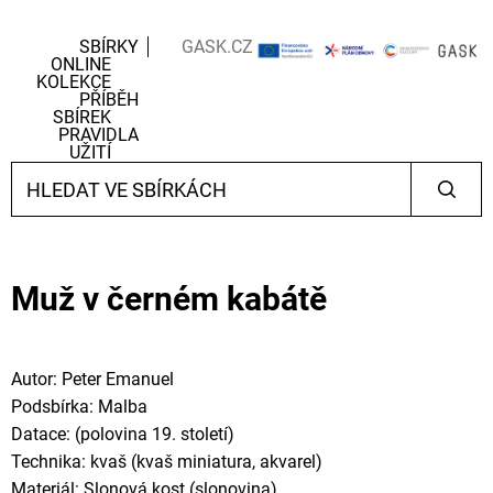
SBÍRKY
GASK.CZ
ONLINE
KOLEKCE
PŘÍBĚH
SBÍREK
PRAVIDLA
UŽITÍ
Muž v černém kabátě
Autor: Peter Emanuel
Podsbírka: Malba
Datace: (polovina 19. století)
Technika: kvaš (kvaš miniatura, akvarel)
Materiál: Slonová kost (slonovina)