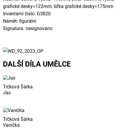
grafické desky=122mm; šířka grafické desky=175mm
Inventární číslo: G3820
Námět: figurální
Signatura: nesignováno
DALŠÍ DÍLA UMĚLCE
Trčková Šárka
Jas
Trčková Šárka
Vanička