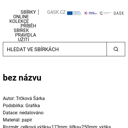
SBÍRKY
GASK.CZ
ONLINE
KOLEKCE
PŘÍBĚH
SBÍREK
PRAVIDLA
UŽITÍ
bez názvu
Autor: Trčková Šárka
Podsbírka: Grafika
Datace: nedatováno
Materiál: papír
Rozměr: celková výška=173mm; šířka=250mm; výška