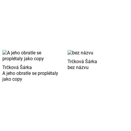
Trčková Šárka
Trčková Šárka
bez názvu
A jeho obratle se proplétaly
jako copy