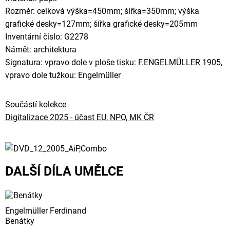
Rozměr: celková výška=450mm; šířka=350mm; výška
grafické desky=127mm; šířka grafické desky=205mm
Inventární číslo: G2278
Námět: architektura
Signatura: vpravo dole v ploše tisku: F.ENGELMÜLLER 1905,
vpravo dole tužkou: Engelmüller
Součástí kolekce
Digitalizace 2025 - účast EU, NPO, MK ČR
DALŠÍ DÍLA UMĚLCE
Engelmüller Ferdinand
Benátky