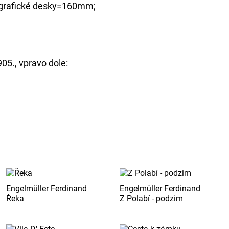
grafické desky=160mm;
05., vpravo dole:
Engelmüller Ferdinand
Engelmüller Ferdinand
Řeka
Z Polabí - podzim