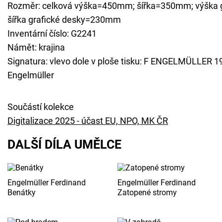
Rozměr: celková výška=450mm; šířka=350mm; výška 
šířka grafické desky=230mm
Inventární číslo: G2241
Námět: krajina
Signatura: vlevo dole v ploše tisku: F ENGELMÜLLER 19
Engelmüller
Součástí kolekce
Digitalizace 2025 - účast EU, NPO, MK ČR
DALŠÍ DÍLA UMĚLCE
Engelmüller Ferdinand
Engelmüller Ferdinand
Benátky
Zatopené stromy