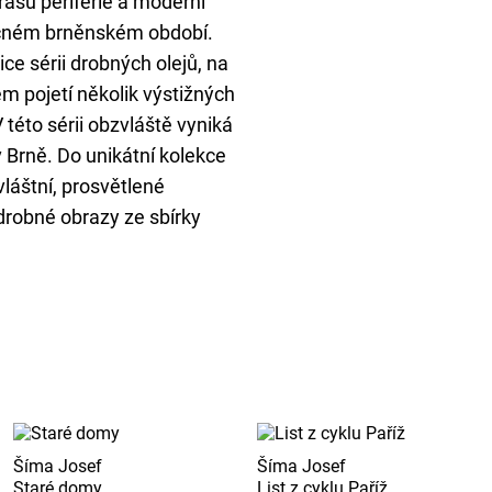
rásu periferie a moderní
lečném brněnském období.
ce sérii drobných olejů, na
m pojetí několik výstižných
této sérii obzvláště vyniká
v Brně. Do unikátní kolekce
láštní, prosvětlené
drobné obrazy ze sbírky
Šíma Josef
Šíma Josef
Staré domy
List z cyklu Paříž