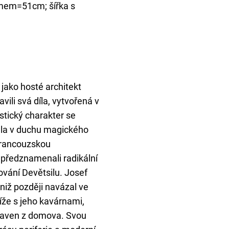
mem=51cm; šířka s
 jako hosté architekt
vili svá díla, vytvořená v
tický charakter se
ala v duchu magického
 francouzskou
 předznamenali radikální
vání Devětsilu. Josef
niž později navázal ve
že s jeho kavárnami,
ipraven z domova. Svou