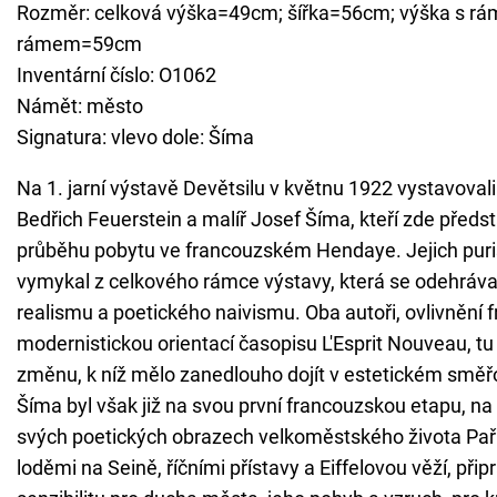
Rozměr: celková výška=49cm; šířka=56cm; výška s rá
rámem=59cm
Inventární číslo: O1062
Námět: město
Signatura: vlevo dole: Šíma
Na 1. jarní výstavě Devětsilu v květnu 1922 vystavovali
Bedřich Feuerstein a malíř Josef Šíma, kteří zde předsta
průběhu pobytu ve francouzském Hendaye. Jejich puris
vymykal z celkového rámce výstavy, která se odehráv
realismu a poetického naivismu. Oba autoři, ovlivnění
modernistickou orientací časopisu L'Esprit Nouveau, tu
změnu, k níž mělo zanedlouho dojít v estetickém směřo
Šíma byl však již na svou první francouzskou etapu, na 
svých poetických obrazech velkoměstského života Paří
loděmi na Seině, říčními přístavy a Eiffelovou věží, př