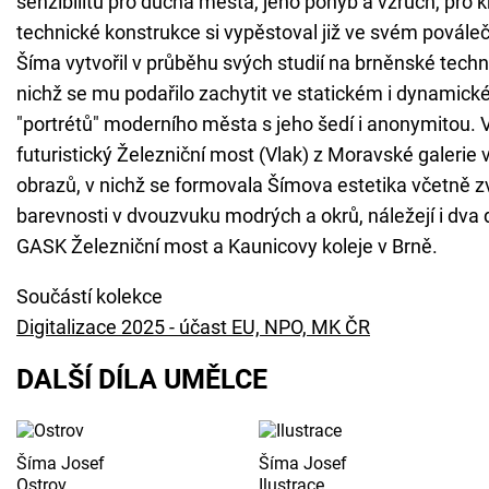
senzibilitu pro ducha města, jeho pohyb a vzruch, pro k
technické konstrukce si vypěstoval již ve svém pová
Šíma vytvořil v průběhu svých studií na brněnské techni
nichž se mu podařilo zachytit ve statickém i dynamické
"portrétů" moderního města s jeho šedí i anonymitou. V 
futuristický Železniční most (Vlak) z Moravské galerie 
obrazů, v nichž se formovala Šímova estetika včetně zv
barevnosti v dvouzvuku modrých a okrů, náležejí i dva 
GASK Železniční most a Kaunicovy koleje v Brně.
Součástí kolekce
Digitalizace 2025 - účast EU, NPO, MK ČR
DALŠÍ DÍLA UMĚLCE
Šíma Josef
Šíma Josef
Ostrov
Ilustrace