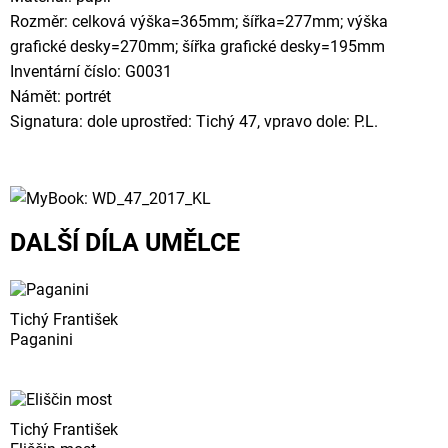
Rozměr: celková výška=365mm; šířka=277mm; výška
grafické desky=270mm; šířka grafické desky=195mm
Inventární číslo: G0031
Námět: portrét
Signatura: dole uprostřed: Tichý 47, vpravo dole: P.L.
DALŠÍ DÍLA UMĚLCE
Tichý František
Paganini
Tichý František