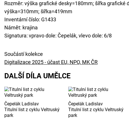
Rozměr: výška grafické desky=180mm; šířka grafické
výška=310mm; šířka=419mm
Inventární číslo: G1433
Námět: krajina
Signatura: vpravo dole: Čepelák, vlevo dole: 6/8
Součástí kolekce
Digitalizace 2025 - účast EU, NPO, MK ČR
DALŠÍ DÍLA UMĚLCE
Čepelák Ladislav
Čepelák Ladislav
Titulní list z cyklu Veltruský
Titulní list z cyklu Veltruský
park
park