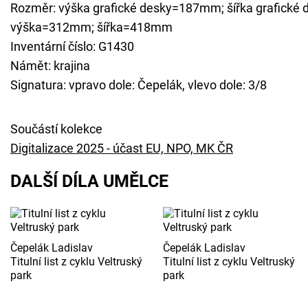
Rozměr: výška grafické desky=187mm; šířka grafické
výška=312mm; šířka=418mm
Inventární číslo: G1430
Námět: krajina
Signatura: vpravo dole: Čepelák, vlevo dole: 3/8
Součástí kolekce
Digitalizace 2025 - účast EU, NPO, MK ČR
DALŠÍ DÍLA UMĚLCE
Čepelák Ladislav
Čepelák Ladislav
Titulní list z cyklu Veltruský
Titulní list z cyklu Veltruský
park
park