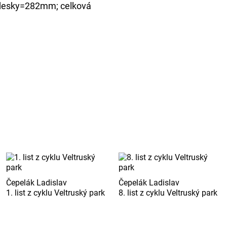
 desky=282mm; celková
Čepelák Ladislav
Čepelák Ladislav
1. list z cyklu Veltruský park
8. list z cyklu Veltruský park