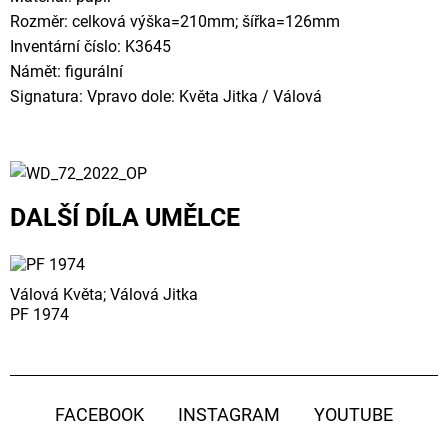
Rozměr: celková výška=210mm; šířka=126mm
Inventární číslo: K3645
Námět: figurální
Signatura: Vpravo dole: Květa Jitka / Válová
DALŠÍ DÍLA UMĚLCE
Válová Květa; Válová Jitka
PF 1974
FACEBOOK
INSTAGRAM
YOUTUBE