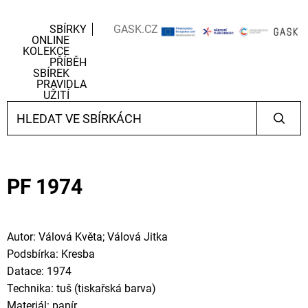
SBÍRKY
GASK.CZ
ONLINE
KOLEKCE
PŘÍBĚH
SBÍREK
PRAVIDLA
UŽITÍ
PF 1974
Autor: Válová Květa; Válová Jitka
Podsbírka: Kresba
Datace: 1974
Technika: tuš (tiskařská barva)
Materiál: papír