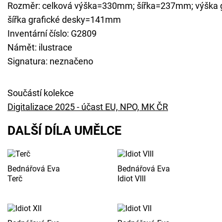
Rozměr: celková výška=330mm; šířka=237mm; výška 
šířka grafické desky=141mm
Inventární číslo: G2809
Námět: ilustrace
Signatura: neznačeno
Součástí kolekce
Digitalizace 2025 - účast EU, NPO, MK ČR
DALŠÍ DÍLA UMĚLCE
Bednářová Eva
Bednářová Eva
Terč
Idiot VIII