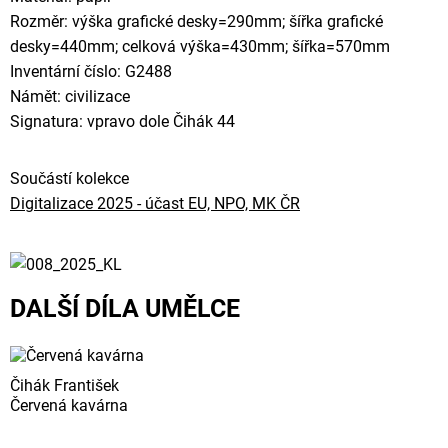
Rozměr: výška grafické desky=290mm; šířka grafické
desky=440mm; celková výška=430mm; šířka=570mm
Inventární číslo: G2488
Námět: civilizace
Signatura: vpravo dole Čihák 44
Součástí kolekce
Digitalizace 2025 - účast EU, NPO, MK ČR
DALŠÍ DÍLA UMĚLCE
Čihák František
Červená kavárna