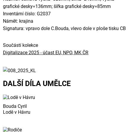
grafické desky=136mm; šířka grafické desky=85mm
Inventární číslo: G2037
Námět: krajina
Signatura: vpravo dole C.Bouda, vlevo dole v ploše tisku CB
Součástí kolekce
Digitalizace 2025 - účast EU, NPO, MK ČR
DALŠÍ DÍLA UMĚLCE
Bouda Cyril
Lodě v Hávru