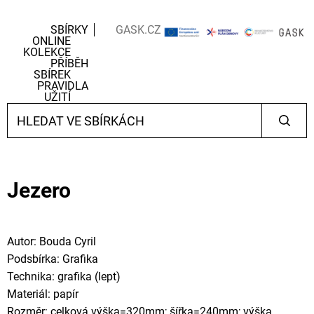
SBÍRKY
GASK.CZ
ONLINE
KOLEKCE
PŘÍBĚH
SBÍREK
PRAVIDLA
UŽITÍ
Jezero
Autor: Bouda Cyril
Podsbírka: Grafika
Technika: grafika (lept)
Materiál: papír
Rozměr: celková výška=320mm; šířka=240mm; výška