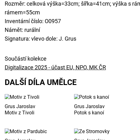
Rozměr: celková výška=33cm; šířka=41cm; výška s rá
rámem=55cm
Inventární číslo: O0957
Námět: rurální
Signatura: vlevo dole: J. Grus
Součástí kolekce
Digitalizace 2025 - účast EU, NPO, MK ČR
DALŠÍ DÍLA UMĚLCE
Grus Jaroslav
Grus Jaroslav
Motiv z Tivoli
Potok s kanoí