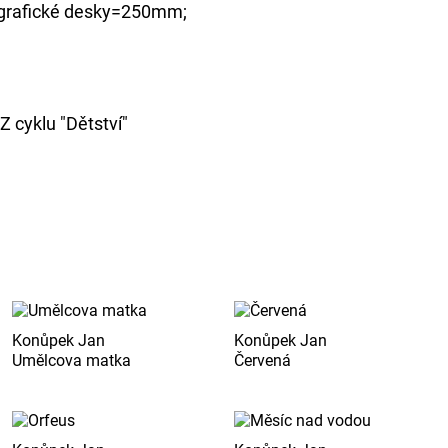
grafické desky=250mm;
Z cyklu "Dětství"
Konůpek Jan
Konůpek Jan
Umělcova matka
Červená