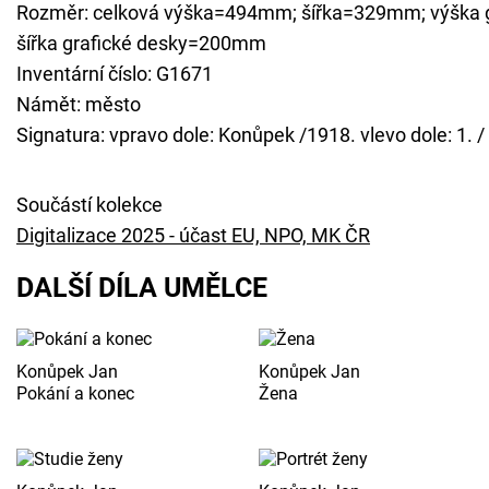
Rozměr: celková výška=494mm; šířka=329mm; výška 
šířka grafické desky=200mm
Inventární číslo: G1671
Námět: město
Signatura: vpravo dole: Konůpek /1918. vlevo dole: 1. / 
Součástí kolekce
Digitalizace 2025 - účast EU, NPO, MK ČR
DALŠÍ DÍLA UMĚLCE
Konůpek Jan
Konůpek Jan
Pokání a konec
Žena