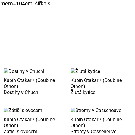
rámem=104cm; šířka s
Kubín Otakar / (Coubine
Kubín Otakar / (Coubine
Othon)
Othon)
Dostihy v Chuchli
Žlutá kytice
Kubín Otakar / (Coubine
Kubín Otakar / (Coubine
Othon)
Othon)
Zátiší s ovocem
Stromy v Casseneuve