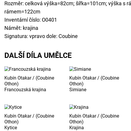
Rozměr: celková výška=82cm; šířka=101cm; výška s 
rámem=122cm
Inventární číslo: O0401
Námět: krajina
Signatura: vpravo dole: Coubine
DALŠÍ DÍLA UMĚLCE
Kubín Otakar / (Coubine
Kubín Otakar / (Coubine
Othon)
Othon)
Francouzská krajina
Simiane
Kubín Otakar / (Coubine
Kubín Otakar / (Coubine
Othon)
Othon)
Kytice
Krajina