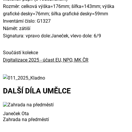
Rozměr: celková výška=176mm; šířka=143mm; výška
grafické desky=76mm; šířka grafické desky=59mm
Inventární číslo: G1327
Námět: zátiší
Signatura: vpravo dole:Janeček, vlevo dole: 6/9
Součástí kolekce
Digitalizace 2025 - účast EU, NPO, MK ČR
DALŠÍ DÍLA UMĚLCE
Janeček Ota
Zahrada na předměstí