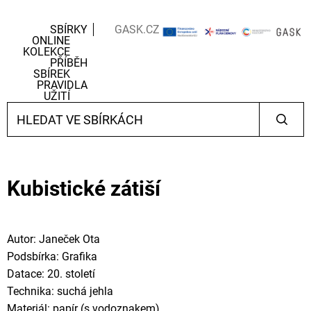
SBÍRKY
GASK.CZ
ONLINE
KOLEKCE
PŘÍBĚH
SBÍREK
PRAVIDLA
UŽITÍ
Kubistické zátiší
Autor: Janeček Ota
Podsbírka: Grafika
Datace: 20. století
Technika: suchá jehla
Materiál: papír (s vodoznakem)