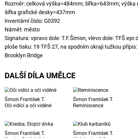
Rozměr: celková výška=484mm; šířka=643mm; výška 
šířka grafické desky=437mm
Inventární číslo: G0392
Námět: město
Signatura: vpravo dole: T.F.Šimon, vlevo dole: TFŠ epr.d
ploše tisku: 19 TFŠ 27, na spodním okraji tužkou přípis
Brooklyn Bridge
DALŠÍ DÍLA UMĚLCE
Šimon František T.
Šimon František T.
Oči vidící a oči viděné
Reminiscence
Šimon František T.
Šimon František T.