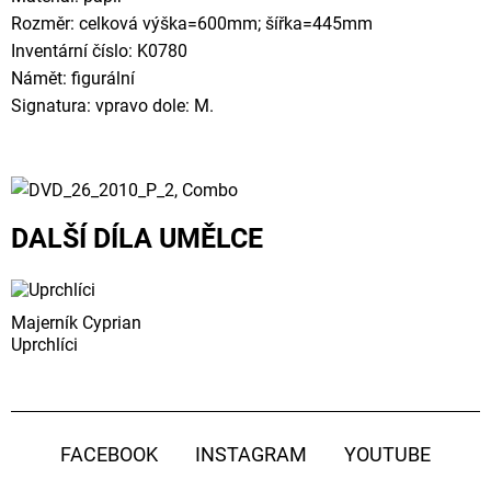
Rozměr: celková výška=600mm; šířka=445mm
Inventární číslo: K0780
Námět: figurální
Signatura: vpravo dole: M.
DALŠÍ DÍLA UMĚLCE
Majerník Cyprian
Uprchlíci
FACEBOOK
INSTAGRAM
YOUTUBE