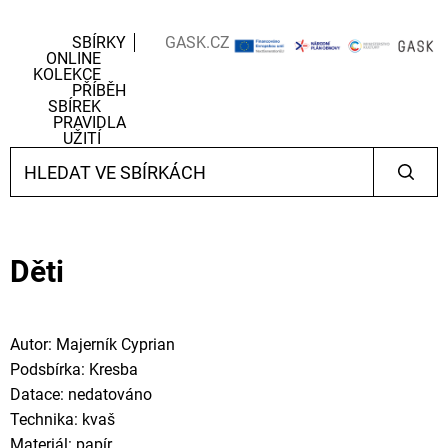
SBÍRKY
GASK.CZ
ONLINE
KOLEKCE
PŘÍBĚH
SBÍREK
PRAVIDLA
UŽITÍ
Děti
Autor: Majerník Cyprian
Podsbírka: Kresba
Datace: nedatováno
Technika: kvaš
Materiál: papír