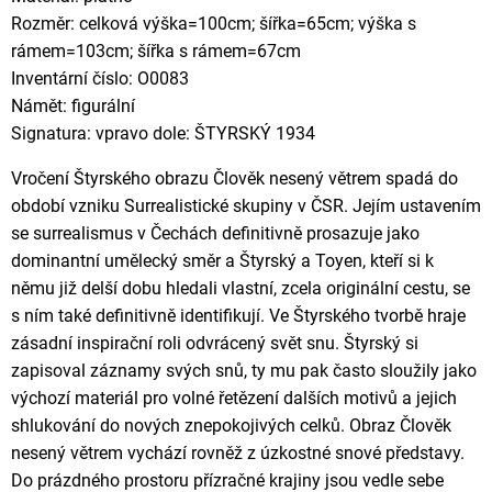
Rozměr: celková výška=100cm; šířka=65cm; výška s
rámem=103cm; šířka s rámem=67cm
Inventární číslo: O0083
Námět: figurální
Signatura: vpravo dole: ŠTYRSKÝ 1934
Vročení Štyrského obrazu Člověk nesený větrem spadá do
období vzniku Surrealistické skupiny v ČSR. Jejím ustavením
se surrealismus v Čechách definitivně prosazuje jako
dominantní umělecký směr a Štyrský a Toyen, kteří si k
němu již delší dobu hledali vlastní, zcela originální cestu, se
s ním také definitivně identifikují. Ve Štyrského tvorbě hraje
zásadní inspirační roli odvrácený svět snu. Štyrský si
zapisoval záznamy svých snů, ty mu pak často sloužily jako
výchozí materiál pro volné řetězení dalších motivů a jejich
shlukování do nových znepokojivých celků. Obraz Člověk
nesený větrem vychází rovněž z úzkostné snové představy.
Do prázdného prostoru přízračné krajiny jsou vedle sebe