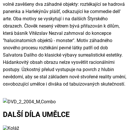
volně zavěšeny dva záhadné objekty: roztékající se hadrová
panenka a Harlekýnův plášť, odkazující ke commedie dell'
arte. Oba motivy se vyskytují i na dalších Štyrského
obrazech. Člověk nesený větrem bývá přiřazován k dílům,
která básník Vítězslav Nezval zahrnoval do koncepce
"halucinatorních objektů - monster". Motiv záhadného
snového procesu roztékání pevné látky patří od dob
Salvatora Dalího do klasické výbavy surrealistické estetiky.
Hádankovitý obsah obrazu nelze vysvětlit racionálními
postupy. Úzkostný přelud vystupuje na povrch z hlubin
nevědomí, aby se stal základem nově stvořené reality umění,
osvobozující umělce i diváka od tabuizovaných skutečností.
DALŠÍ DÍLA UMĚLCE