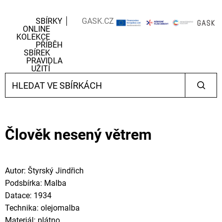
SBÍRKY
GASK.CZ
ONLINE
KOLEKCE
PŘÍBĚH
SBÍREK
PRAVIDLA
UŽITÍ
Člověk nesený větrem
Autor: Štyrský Jindřich
Podsbírka: Malba
Datace: 1934
Technika: olejomalba
Materiál: plátno