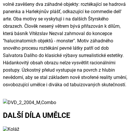
volně zavěšeny dva záhadné objekty: roztékající se hadrová
panenka a Harlekýnův plášť, odkazující ke commedie dell'
arte. Oba motivy se vyskytují i na dalších Štyrského
obrazech. Člověk nesený větrem bývá přiřazován k dílům,
která básník Vítězslav Nezval zahrnoval do koncepce
"halucinatorních objektů - monster". Motiv záhadného
snového procesu roztékání pevné látky patří od dob
Salvatora Dalího do klasické výbavy surrealistické estetiky.
Hádankovitý obsah obrazu nelze vysvětlit racionálními
postupy. Úzkostný přelud vystupuje na povrch z hlubin
nevědomí, aby se stal základem nově stvořené reality umění,
osvobozující umělce i diváka od tabuizovaných skutečností.
DALŠÍ DÍLA UMĚLCE