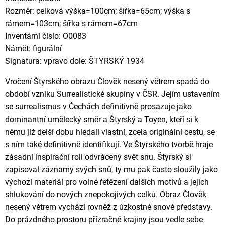
Rozměr: celková výška=100cm; šířka=65cm; výška s
rámem=103cm; šířka s rámem=67cm
Inventární číslo: O0083
Námět: figurální
Signatura: vpravo dole: ŠTYRSKÝ 1934
Vročení Štyrského obrazu Člověk nesený větrem spadá do
období vzniku Surrealistické skupiny v ČSR. Jejím ustavením
se surrealismus v Čechách definitivně prosazuje jako
dominantní umělecký směr a Štyrský a Toyen, kteří si k
němu již delší dobu hledali vlastní, zcela originální cestu, se
s ním také definitivně identifikují. Ve Štyrského tvorbě hraje
zásadní inspirační roli odvrácený svět snu. Štyrský si
zapisoval záznamy svých snů, ty mu pak často sloužily jako
výchozí materiál pro volné řetězení dalších motivů a jejich
shlukování do nových znepokojivých celků. Obraz Člověk
nesený větrem vychází rovněž z úzkostné snové představy.
Do prázdného prostoru přízračné krajiny jsou vedle sebe