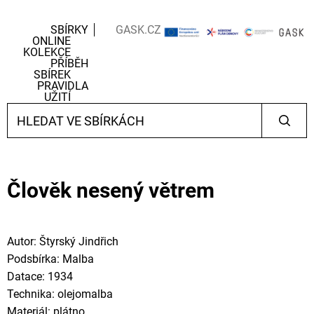
SBÍRKY
GASK.CZ
ONLINE
KOLEKCE
PŘÍBĚH
SBÍREK
PRAVIDLA
UŽITÍ
Člověk nesený větrem
Autor: Štyrský Jindřich
Podsbírka: Malba
Datace: 1934
Technika: olejomalba
Materiál: plátno