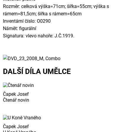
Rozměr: celková výška=71cm; šířka=55cm; výška s
rámem=81,5cm; šířka s rámem=65cm
Inventární číslo: O0290
Námět: figurální
Signatura: vlevo nahoře: J.Č.1919.
DALŠÍ DÍLA UMĚLCE
Čapek Josef
Čtenář novin
Čapek Josef