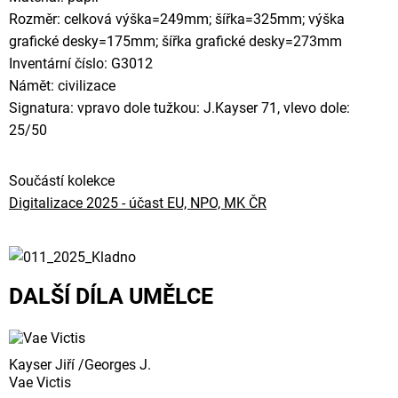
Rozměr: celková výška=249mm; šířka=325mm; výška
grafické desky=175mm; šířka grafické desky=273mm
Inventární číslo: G3012
Námět: civilizace
Signatura: vpravo dole tužkou: J.Kayser 71, vlevo dole:
25/50
Součástí kolekce
Digitalizace 2025 - účast EU, NPO, MK ČR
DALŠÍ DÍLA UMĚLCE
Kayser Jiří /Georges J.
Vae Victis