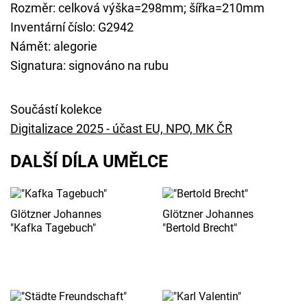
Rozměr: celková výška=298mm; šířka=210mm
Inventární číslo: G2942
Námět: alegorie
Signatura: signováno na rubu
Součástí kolekce
Digitalizace 2025 - účast EU, NPO, MK ČR
DALŠÍ DÍLA UMĚLCE
Glötzner Johannes
Glötzner Johannes
"Kafka Tagebuch"
"Bertold Brecht"