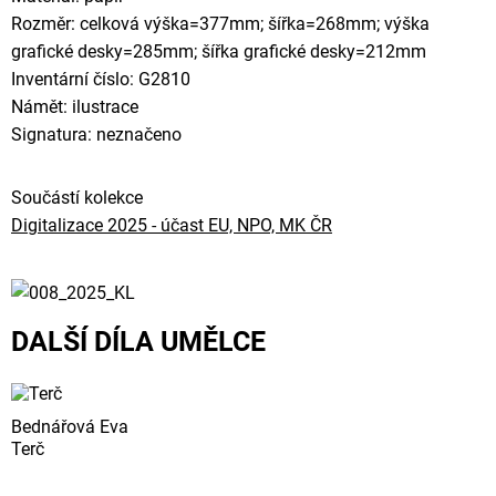
Rozměr: celková výška=377mm; šířka=268mm; výška
grafické desky=285mm; šířka grafické desky=212mm
Inventární číslo: G2810
Námět: ilustrace
Signatura: neznačeno
Součástí kolekce
Digitalizace 2025 - účast EU, NPO, MK ČR
DALŠÍ DÍLA UMĚLCE
Bednářová Eva
Terč