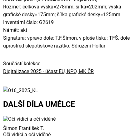
Rozměr: celková výška=278mm; šířka=202mm; výška
grafické desky=175mm; šířka grafické desky=125mm
Inventární číslo: G2619
Námět: akt
Signatura: vpravo dole: T.F.Šimon, v ploše tisku: TFŠ, dole
uprostřed slepotiskové razítko: Sdružení Hollar
Součástí kolekce
Digitalizace 2025 - účast EU, NPO, MK ČR
DALŠÍ DÍLA UMĚLCE
Šimon František T.
Oči vidící a oči viděné