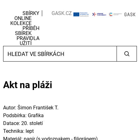
SBÍRKY
GASK.CZ
ONLINE
KOLEKCE
PŘÍBĚH
SBÍREK
PRAVIDLA
UŽITÍ
Akt na pláži
Autor: Šimon František T.
Podsbírka: Grafika
Datace: 20. století
Technika: lept
Materiál: papír (s vodoznakem - filigránem)