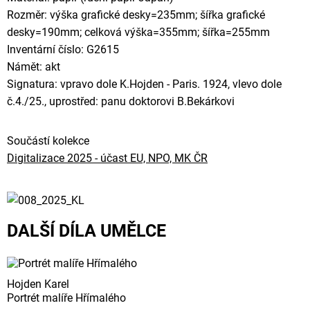
Rozměr: výška grafické desky=235mm; šířka grafické
desky=190mm; celková výška=355mm; šířka=255mm
Inventární číslo: G2615
Námět: akt
Signatura: vpravo dole K.Hojden - Paris. 1924, vlevo dole
č.4./25., uprostřed: panu doktorovi B.Bekárkovi
Součástí kolekce
Digitalizace 2025 - účast EU, NPO, MK ČR
DALŠÍ DÍLA UMĚLCE
Hojden Karel
Portrét malíře Hřímalého