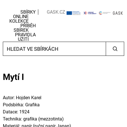
SBÍRKY
GASK.CZ
ONLINE
KOLEKCE
PŘÍBĚH
SBÍREK
PRAVIDLA
UŽITÍ
Mytí I
Autor: Hojden Karel
Podsbírka: Grafika
Datace: 1924
Technika: grafika (mezzotinta)
Materiál: papír (ruční papír Japan)