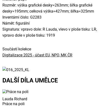
Rozměr: výška grafické desky=263mm; šířka grafické
desky=195mm; celková výška=427mm; šířka=325mm
Inventární číslo: G2283
Námět: figurální
Signatura: vpravo dole: R Lauda, vlevo v ploše tisku: LR,
vpravo dole v ploše tisku: 1919
Součástí kolekce
Digitalizace 2025 - účast EU, NPO, MK ČR
DALŠÍ DÍLA UMĚLCE
Lauda Richard
Práce na poli