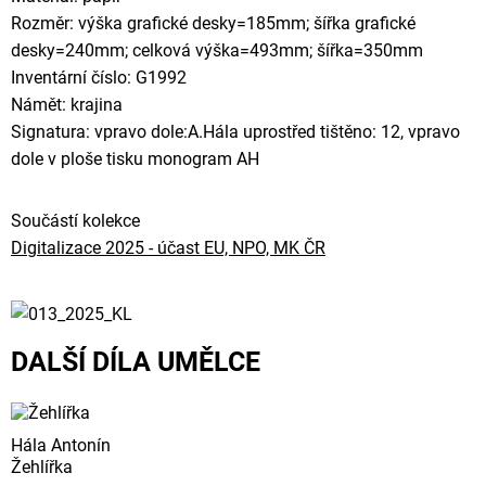
Rozměr: výška grafické desky=185mm; šířka grafické
desky=240mm; celková výška=493mm; šířka=350mm
Inventární číslo: G1992
Námět: krajina
Signatura: vpravo dole:A.Hála uprostřed tištěno: 12, vpravo
dole v ploše tisku monogram AH
Součástí kolekce
Digitalizace 2025 - účast EU, NPO, MK ČR
DALŠÍ DÍLA UMĚLCE
Hála Antonín
Žehlířka