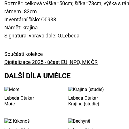
Rozměr: celková výška=50cm; šířka=73cm; výška s rá
rámem=83cm
Inventární číslo: O0938
Námět: krajina
Signatura: vpravo dole: O.Lebeda
Součástí kolekce
Digitalizace 2025 - účast EU, NPO, MK ČR
DALŠÍ DÍLA UMĚLCE
Lebeda Otakar
Lebeda Otakar
Moře
Krajina (studie)