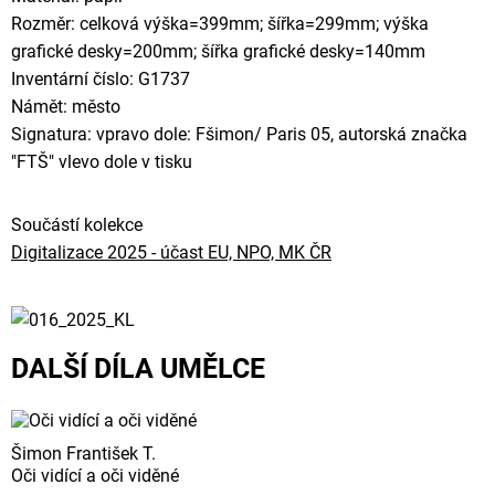
Rozměr: celková výška=399mm; šířka=299mm; výška
grafické desky=200mm; šířka grafické desky=140mm
Inventární číslo: G1737
Námět: město
Signatura: vpravo dole: Fšimon/ Paris 05, autorská značka
"FTŠ" vlevo dole v tisku
Součástí kolekce
Digitalizace 2025 - účast EU, NPO, MK ČR
DALŠÍ DÍLA UMĚLCE
Šimon František T.
Oči vidící a oči viděné