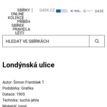
SBÍRKY
GASK.CZ
ONLINE
KOLEKCE
PŘÍBĚH
SBÍREK
PRAVIDLA
UŽITÍ
Londýnská ulice
Autor: Šimon František T.
Podsbírka: Grafika
Datace: 1905
Technika: suchá jehla
Materiál: papír