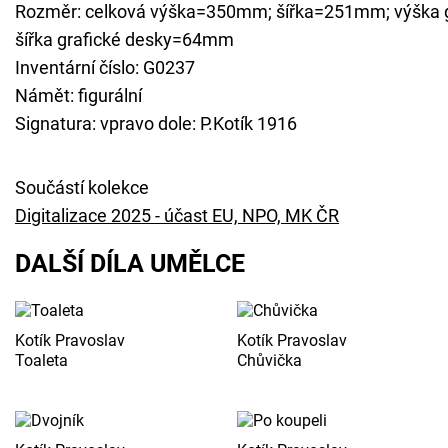
Rozměr: celková výška=350mm; šířka=251mm; výška 
šířka grafické desky=64mm
Inventární číslo: G0237
Námět: figurální
Signatura: vpravo dole: P.Kotík 1916
Součástí kolekce
Digitalizace 2025 - účast EU, NPO, MK ČR
DALŠÍ DÍLA UMĚLCE
Kotík Pravoslav
Kotík Pravoslav
Toaleta
Chůvička