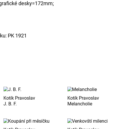
grafické desky=172mm;
isku: PK 1921
Kotík Pravoslav
Kotík Pravoslav
J. B. F.
Melancholie