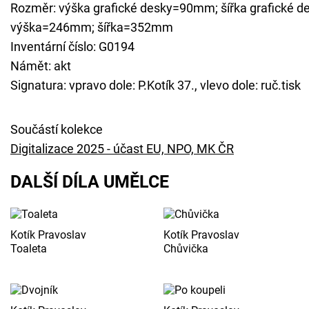
Rozměr: výška grafické desky=90mm; šířka grafické 
výška=246mm; šířka=352mm
Inventární číslo: G0194
Námět: akt
Signatura: vpravo dole: P.Kotík 37., vlevo dole: ruč.tisk
Součástí kolekce
Digitalizace 2025 - účast EU, NPO, MK ČR
DALŠÍ DÍLA UMĚLCE
Kotík Pravoslav
Kotík Pravoslav
Toaleta
Chůvička