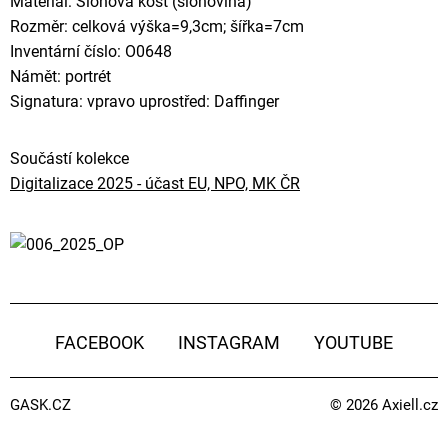
Materiál: Slonová kost (slonovina)
Rozměr: celková výška=9,3cm; šířka=7cm
Inventární číslo: O0648
Námět: portrét
Signatura: vpravo uprostřed: Daffinger
Součástí kolekce
Digitalizace 2025 - účast EU, NPO, MK ČR
FACEBOOK
INSTAGRAM
YOUTUBE
GASK.CZ
© 2026
Axiell.cz