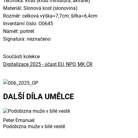
Technika: kvaš (kvaš miniatura, akvarel)
Materiál: Slonová kost (slonovina)
Rozměr: celková výška=7,7cm; šířka=6,4cm
Inventární číslo: O0645
Námět: portrét
Signatura: neznačeno
Součástí kolekce
Digitalizace 2025 - účast EU, NPO, MK ČR
DALŠÍ DÍLA UMĚLCE
Peter Emanuel
Podobizna muže v bílé vestě