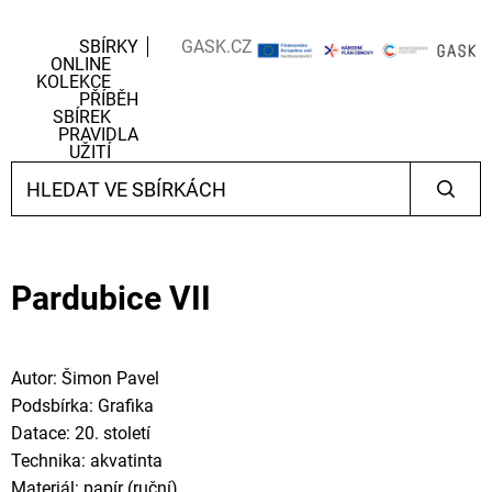
SBÍRKY
GASK.CZ
ONLINE
KOLEKCE
PŘÍBĚH
SBÍREK
PRAVIDLA
UŽITÍ
Pardubice VII
Autor: Šimon Pavel
Podsbírka: Grafika
Datace: 20. století
Technika: akvatinta
Materiál: papír (ruční)