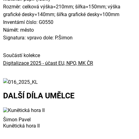
Rozměr: celková výška=210mm; šířka=150mm; výška
grafické desky=140mm; šířka grafické desky=100mm
Inventární číslo: G0550
Námět: město
Signatura: vpravo dole: P.Šimon
Součástí kolekce
Digitalizace 2025 - účast EU, NPO, MK ČR
DALŠÍ DÍLA UMĚLCE
Šimon Pavel
Kunětická hora II