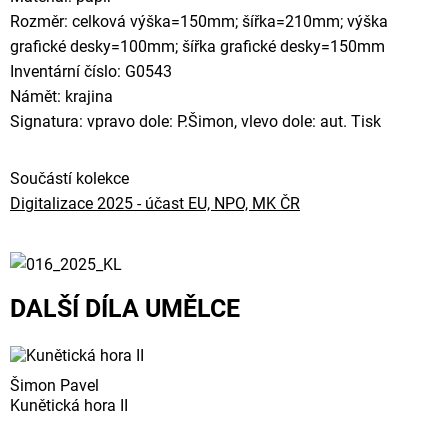
Rozměr: celková výška=150mm; šířka=210mm; výška
grafické desky=100mm; šířka grafické desky=150mm
Inventární číslo: G0543
Námět: krajina
Signatura: vpravo dole: P.Šimon, vlevo dole: aut. Tisk
Součástí kolekce
Digitalizace 2025 - účast EU, NPO, MK ČR
DALŠÍ DÍLA UMĚLCE
Šimon Pavel
Kunětická hora II