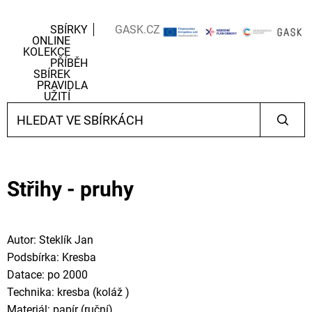
SBÍRKY
GASK.CZ
ONLINE
KOLEKCE
PŘÍBĚH
SBÍREK
PRAVIDLA
UŽITÍ
Střihy - pruhy
Autor: Steklík Jan
Podsbírka: Kresba
Datace: po 2000
Technika: kresba (koláž )
Materiál: papír (ruční)