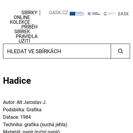
SBÍRKY
GASK.CZ
ONLINE
KOLEKCE
PŘÍBĚH
SBÍREK
PRAVIDLA
UŽITÍ
Hadice
Autor: Alt Jaroslav J.
Podsbírka: Grafika
Datace: 1984
Technika: grafika (suchá jehla)
Materiál: papír (ruční papír)