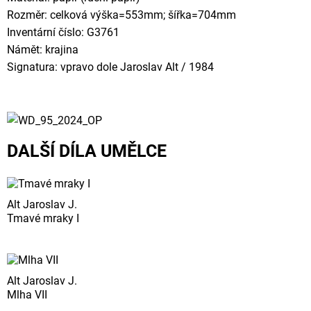
Rozměr: celková výška=553mm; šířka=704mm
Inventární číslo: G3761
Námět: krajina
Signatura: vpravo dole Jaroslav Alt / 1984
DALŠÍ DÍLA UMĚLCE
Alt Jaroslav J.
Tmavé mraky I
Alt Jaroslav J.
Mlha VII