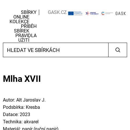
SBÍRKY
GASK.CZ
ONLINE
KOLEKCE
PŘÍBĚH
SBÍREK
PRAVIDLA
UŽITÍ
Mlha XVII
Autor: Alt Jaroslav J.
Podsbírka: Kresba
Datace: 2023
Technika: akvarel
Materiál: papír (ruční papír)