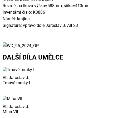
Rozměr: celková výška=588mm; šířka=413mm
Inventární číslo: K3886
Námět: krajina
Signatura: vpravo dole Jaroslav J. Alt 23
DALŠÍ DÍLA UMĚLCE
Alt Jaroslav J.
Tmavé mraky I
Alt Jaroslav J.
Mlha VII