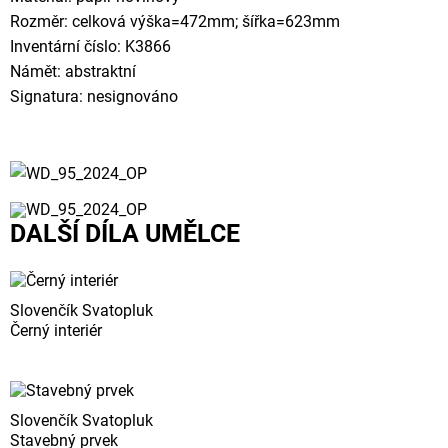
Rozměr: celková výška=472mm; šířka=623mm
Inventární číslo: K3866
Námět: abstraktní
Signatura: nesignováno
DALŠÍ DÍLA UMĚLCE
Slovenčík Svatopluk
Černý interiér
Slovenčík Svatopluk
Stavebný prvek